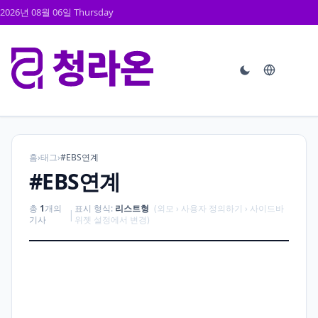
2026년 08월 06일 Thursday
홈
›
태그
›
#EBS연계
#EBS연계
총
1
개의
표시 형식:
리스트형
(외모 › 사용자 정의하기 › 사이드바
|
기사
위젯 설정에서 변경)