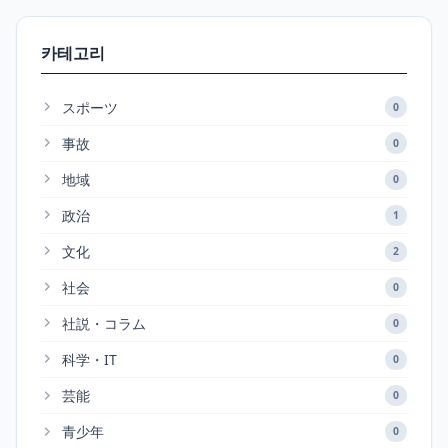
카테고리
スポーツ
0
事故
0
地域
0
政治
1
文化
2
社会
0
社説・コラム
0
科学・IT
0
芸能
0
青少年
0