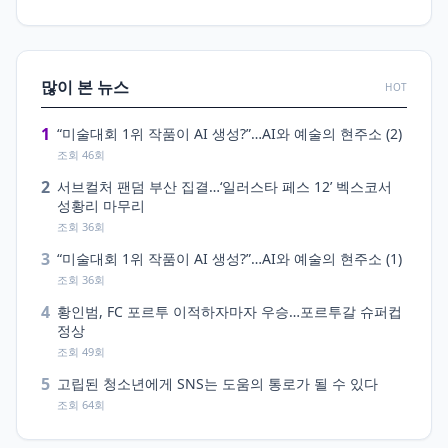
많이 본 뉴스
HOT
1
“미술대회 1위 작품이 AI 생성?”…AI와 예술의 현주소 (2)
조회 46회
2
서브컬처 팬덤 부산 집결…‘일러스타 페스 12’ 벡스코서
성황리 마무리
조회 36회
3
“미술대회 1위 작품이 AI 생성?”…AI와 예술의 현주소 (1)
조회 36회
4
황인범, FC 포르투 이적하자마자 우승…포르투갈 슈퍼컵
정상
조회 49회
5
고립된 청소년에게 SNS는 도움의 통로가 될 수 있다
조회 64회