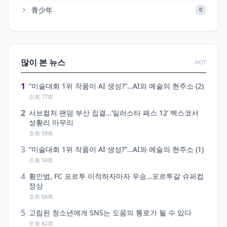
青少年
0
많이 본 뉴스
HOT
1
“미술대회 1위 작품이 AI 생성?”…AI와 예술의 현주소 (2)
조회 77회
2
서브컬처 팬덤 부산 집결…‘일러스타 페스 12’ 벡스코서
성황리 마무리
조회 59회
3
“미술대회 1위 작품이 AI 생성?”…AI와 예술의 현주소 (1)
조회 58회
4
황인범, FC 포르투 이적하자마자 우승…포르투갈 슈퍼컵
정상
조회 68회
5
고립된 청소년에게 SNS는 도움의 통로가 될 수 있다
조회 82회