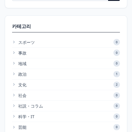
카테고리
スポーツ
0
事故
0
地域
0
政治
1
文化
2
社会
0
社説・コラム
0
科学・IT
0
芸能
0