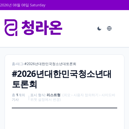
2026년 08월 08일 Saturday
홈
›
태그
›
#2026년대한민국청소년대토론회
#2026년대한민국청소년대
토론회
총
1
개의
표시 형식:
리스트형
(외모 › 사용자 정의하기 › 사이드바
|
기사
위젯 설정에서 변경)