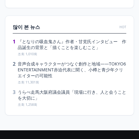
많이 본 뉴스
HOT
1
『となりの吸血鬼さん』作者・甘党氏インタビュー 作
品誕生の背景と「描くことを楽しむこと」
조회 1,010회
2
音声合成キャラクターがつなぐ創作と地域――TOKYO6
ENTERTAINMENT赤迫代表に聞く、小樽と青少年クリ
エイターの可能性
조회 11,301회
3
うらべ走馬大阪府議会議員「現場に行き、人と会うこと
を大切に」
조회 1,258회