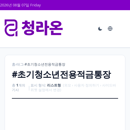
2026년 08월 07일 Friday
홈
›
태그
›
#초기청소년전용적금통장
#초기청소년전용적금통장
총
1
개의
표시 형식:
리스트형
(외모 › 사용자 정의하기 › 사이드바
|
기사
위젯 설정에서 변경)