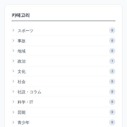
카테고리
スポーツ
0
事故
0
地域
0
政治
1
文化
2
社会
0
社説・コラム
0
科学・IT
0
芸能
0
青少年
0