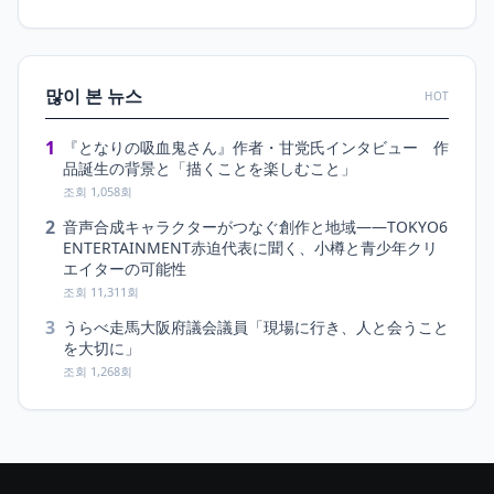
많이 본 뉴스
HOT
1
『となりの吸血鬼さん』作者・甘党氏インタビュー 作
品誕生の背景と「描くことを楽しむこと」
조회 1,058회
2
音声合成キャラクターがつなぐ創作と地域――TOKYO6
ENTERTAINMENT赤迫代表に聞く、小樽と青少年クリ
エイターの可能性
조회 11,311회
3
うらべ走馬大阪府議会議員「現場に行き、人と会うこと
を大切に」
조회 1,268회