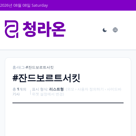
2026년 08월 08일 Saturday
홈
›
태그
›
#잔드보르트서킷
#잔드보르트서킷
총
1
개의
표시 형식:
리스트형
(외모 › 사용자 정의하기 › 사이드바
|
기사
위젯 설정에서 변경)