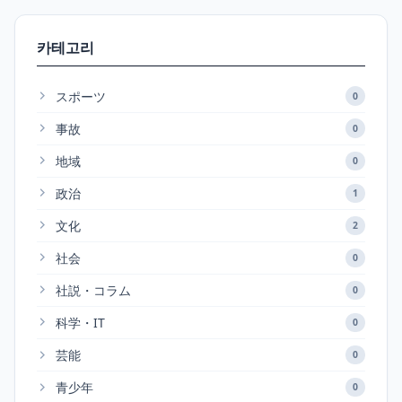
카테고리
スポーツ
0
事故
0
地域
0
政治
1
文化
2
社会
0
社説・コラム
0
科学・IT
0
芸能
0
青少年
0