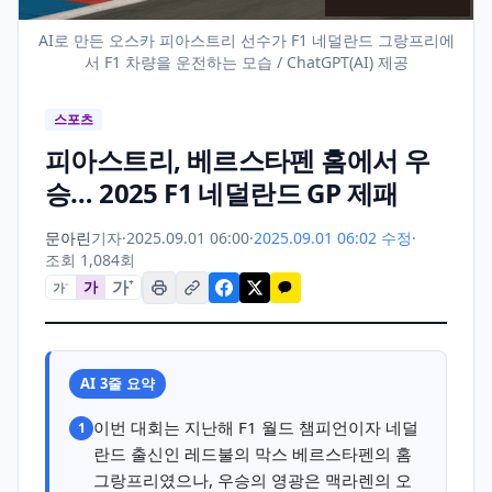
AI로 만든 오스카 피아스트리 선수가 F1 네덜란드 그랑프리에
서 F1 차량을 운전하는 모습 / ChatGPT(AI) 제공
스포츠
피아스트리, 베르스타펜 홈에서 우
승… 2025 F1 네덜란드 GP 제패
문아린
기자
·
2025.09.01 06:00
·
2025.09.01 06:02 수정
·
조회 1,084회
가
+
가
가
−
AI 3줄 요약
이번 대회는 지난해 F1 월드 챔피언이자 네덜
1
란드 출신인 레드불의 막스 베르스타펜의 홈
그랑프리였으나, 우승의 영광은 맥라렌의 오