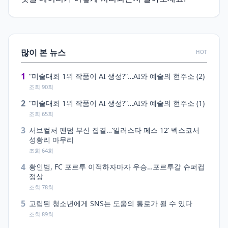
많이 본 뉴스
HOT
1
“미술대회 1위 작품이 AI 생성?”…AI와 예술의 현주소 (2)
조회 90회
2
“미술대회 1위 작품이 AI 생성?”…AI와 예술의 현주소 (1)
조회 65회
3
서브컬처 팬덤 부산 집결…‘일러스타 페스 12’ 벡스코서
성황리 마무리
조회 64회
4
황인범, FC 포르투 이적하자마자 우승…포르투갈 슈퍼컵
정상
조회 78회
5
고립된 청소년에게 SNS는 도움의 통로가 될 수 있다
조회 89회