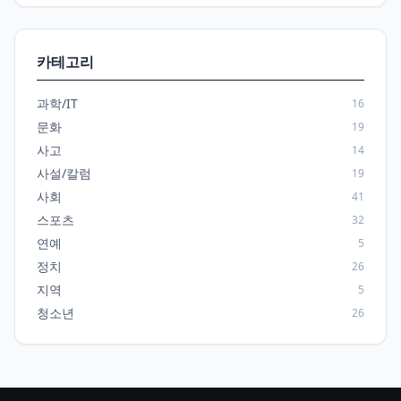
카테고리
과학/IT
16
문화
19
사고
14
사설/칼럼
19
사회
41
스포츠
32
연예
5
정치
26
지역
5
청소년
26