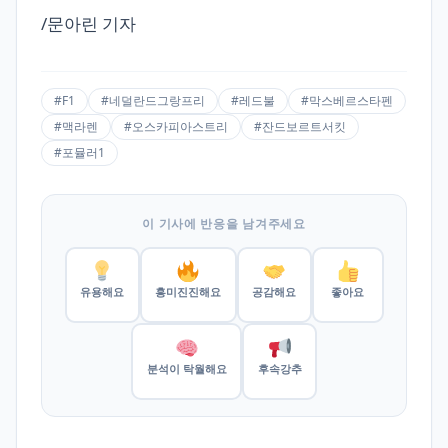
/문아린 기자
#F1
#네덜란드그랑프리
#레드불
#막스베르스타펜
#맥라렌
#오스카피아스트리
#잔드보르트서킷
#포뮬러1
이 기사에 반응을 남겨주세요
유용해요
흥미진진해요
공감해요
좋아요
분석이 탁월해요
후속강추