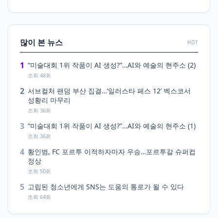
많이 본 뉴스
HOT
1
“미술대회 1위 작품이 AI 생성?”…AI와 예술의 현주소 (2)
조회 48회
2
서브컬처 팬덤 부산 집결…‘일러스타 페스 12’ 벡스코서
성황리 마무리
조회 36회
3
“미술대회 1위 작품이 AI 생성?”…AI와 예술의 현주소 (1)
조회 36회
4
황인범, FC 포르투 이적하자마자 우승…포르투갈 슈퍼컵
정상
조회 50회
5
고립된 청소년에게 SNS는 도움의 통로가 될 수 있다
조회 64회