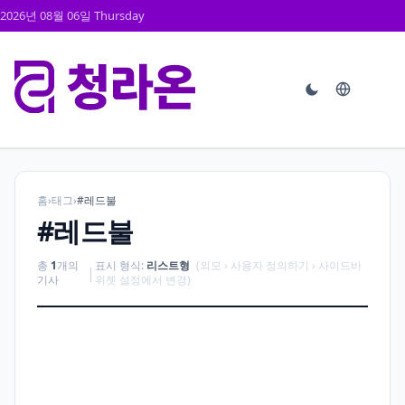
2026년 08월 06일 Thursday
홈
›
태그
›
#레드불
#레드불
총
1
개의
표시 형식:
리스트형
(외모 › 사용자 정의하기 › 사이드바
|
기사
위젯 설정에서 변경)