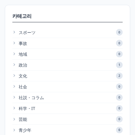
카테고리
スポーツ
0
事故
0
地域
0
政治
1
文化
2
社会
0
社説・コラム
0
科学・IT
0
芸能
0
青少年
0