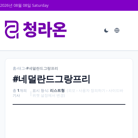
2026년 08월 08일 Saturday
홈
›
태그
›
#네덜란드그랑프리
#네덜란드그랑프리
총
1
개의
표시 형식:
리스트형
(외모 › 사용자 정의하기 › 사이드바
|
기사
위젯 설정에서 변경)