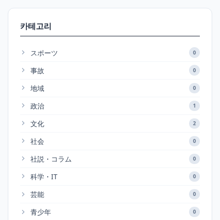
카테고리
スポーツ
0
事故
0
地域
0
政治
1
文化
2
社会
0
社説・コラム
0
科学・IT
0
芸能
0
青少年
0