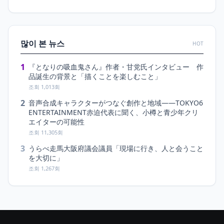
많이 본 뉴스
HOT
1
『となりの吸血鬼さん』作者・甘党氏インタビュー 作
品誕生の背景と「描くことを楽しむこと」
조회 1,013회
2
音声合成キャラクターがつなぐ創作と地域――TOKYO6
ENTERTAINMENT赤迫代表に聞く、小樽と青少年クリ
エイターの可能性
조회 11,305회
3
うらべ走馬大阪府議会議員「現場に行き、人と会うこと
を大切に」
조회 1,267회