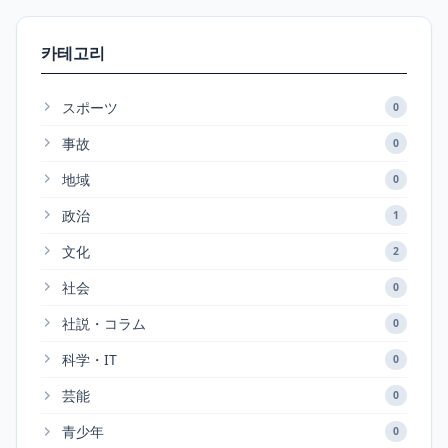
카테고리
スポーツ
0
事故
0
地域
0
政治
1
文化
2
社会
0
社説・コラム
0
科学・IT
0
芸能
0
青少年
0