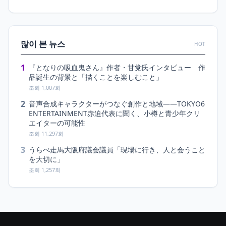
많이 본 뉴스
HOT
1
『となりの吸血鬼さん』作者・甘党氏インタビュー 作
品誕生の背景と「描くことを楽しむこと」
조회 1,007회
2
音声合成キャラクターがつなぐ創作と地域――TOKYO6
ENTERTAINMENT赤迫代表に聞く、小樽と青少年クリ
エイターの可能性
조회 11,297회
3
うらべ走馬大阪府議会議員「現場に行き、人と会うこと
を大切に」
조회 1,257회