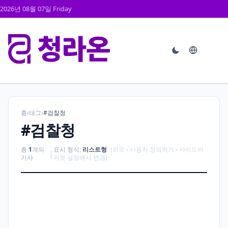
2026년 08월 07일 Friday
홈
›
태그
›
#검찰청
#검찰청
총
1
개의
표시 형식:
리스트형
(외모 › 사용자 정의하기 › 사이드바
|
기사
위젯 설정에서 변경)