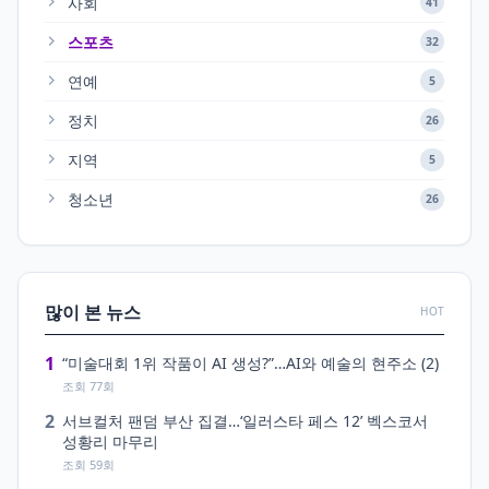
사회
41
스포츠
32
연예
5
정치
26
지역
5
청소년
26
많이 본 뉴스
HOT
1
“미술대회 1위 작품이 AI 생성?”…AI와 예술의 현주소 (2)
조회 77회
2
서브컬처 팬덤 부산 집결…‘일러스타 페스 12’ 벡스코서
성황리 마무리
조회 59회