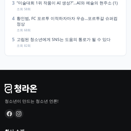
3
“미술대회 1위 작품이 AI 생성?”…AI와 예술의 현주소 (1)
조회 58회
4
황인범, FC 포르투 이적하자마자 우승…포르투갈 슈퍼컵
정상
조회 68회
5
고립된 청소년에게 SNS는 도움의 통로가 될 수 있다
조회 82회
청소년이 만드는 청소년 언론!