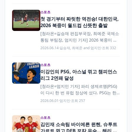
밀턴은 한국시간으로 2026년 6월 14일 열
린 바르셀로나-카탈루냐 그랑프리에서 조
스포츠
지…
첫 경기부터 짜릿한 역전승! 대한민국,
2026 북중미 월드컵 산뜻한 출발
[청라온=길승재 편집부국장, 최예준 국제소
통팀 부팀장, 엄지민 기자] 2026 북중미 월
드컵이 드디어 시작됐다. 대한민국은 개최
2026.06.14
·
길승재, 최예준 and 엄지민
·
조회 332
국 멕시코를 비롯해 체코, 남아프리카공화
국과 함께 A조에 편성됐다. 대한민국의 첫…
스포츠
이강인의 PSG, 아스널 꺾고 챔피언스
리그 2연패 달성
[청라온=엄지민 기자] 파리 생제르맹(PSG)
이 다시 한 번 유럽 정상에 섰다. PSG는 한
국 시간으로 2026년 5월 31일 새벽 1시, 헝
2026.06.01
·
엄지민
·
조회 257
가리 부다페스트의 푸슈카시 아레나에서…
스포츠
김민재 소속팀 바이에른 뮌헨, 슈투트
가르트 꺾고 DFB 포칼 우승… 해리 케