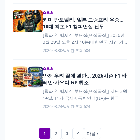
스포츠
키미 안토넬리, 일본 그랑프리 우승…
10대 최초 F1 챔피언십 선두
[청라온=박세진 부단장(편집국장)] 2026년
3월 29일 오후 2시 10분(대한민국 시간 기
준), 일본 미에현 스즈카 서킷에서 열린 F1
2026.03.30
·
박세진
·
조회 584
일본 그랑프리에서 메르세데스-AMG 포뮬
러 원 팀의…
스포츠
안전 우려 끝에 결단… 2026시즌 F1 바
레인·사우디 GP 취소
[청라온=박세진 부단장(편집국장)] 지난 3월
14일, F1과 국제자동차연맹(FIA)은 한국 시
각 기준으로 4월에 예정됐던 바레인 그랑프
2026.03.24
·
박세진
·
조회 624
리와 사우디아라비아 그랑프리의 공식 취소
를 발표했다. 두 대회 모두 일본…
1
2
3
4
다음 ›