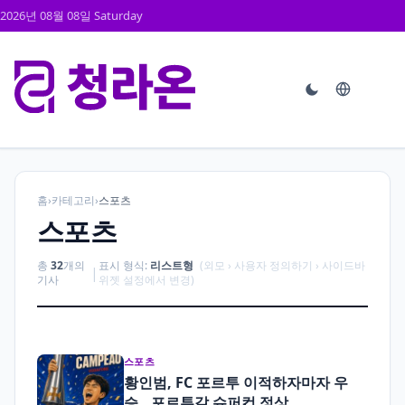
2026년 08월 08일 Saturday
홈
›
카테고리
›
스포츠
스포츠
총
32
개의
표시 형식:
리스트형
(외모 › 사용자 정의하기 › 사이드바
|
기사
위젯 설정에서 변경)
스포츠
황인범, FC 포르투 이적하자마자 우
승…포르투갈 슈퍼컵 정상