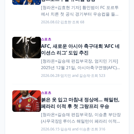
[청라온=김효현 기자] 황인범이 FC 포르투
에서 치른 첫 공식 경기부터 우승컵을 들어
올렸다. FC 포르투는 한국 시간으로 2026
2026.08.02
·
김효현
·
조회 68
년 8월 2일 오전 4시 15분,…
스포츠
AFC, 새로운 아시아 축구대회 ‘AFC 네
이션스 리그’ 도입 추진
[청라온=길승재 편집부국장, 엄지민 기자]
2025년 12월 21일, 아시아축구연맹(AFC)은
새로운 국가대표팀 대회인 AFC 네이션스 리
2026.06.28
·
엄지민 and 길승재
·
조회 523
그 도입 계획을 발표했다. 이 대회가 실제로
출범하면 AFC…
스포츠
붉은 옷 입고 마침내 정상에… 해밀턴,
페라리 이적 후 첫 그랑프리 우승
[청라온=길승재 편집부국장, 이승훈 부단장
(사무국장)] 루이스 해밀턴이 페라리 이적
이후 처음으로 그랑프리 정상에 올랐다. 해
2026.06.15
·
길승재 and 이승훈
·
조회 316