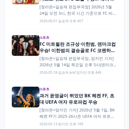
인 해트트릭 폭발
[청라온=길승재 편집부국장] 2026년 5월
24일 오전 3시, 한국 시간 기준으로 FC 바이
에른 뮌헨과 VfB 슈투트가르트의 2025-26
2026.06.01
·
길승재
·
조회 407
시즌 DFB 포칼 결승전이 열렸다. 김민재는
교체…
스포츠
FC 미트윌란 조규성·이한범, 덴마크컵
우승! 이한범의 결승골로 FC 코펜하겐
격파
[청라온=길승재 편집부국장, 엄지민 기자]
2026년 5월 14일 목요일 오후 5시(덴마크
현지 시각), 덴마크 코펜하겐의 파르켄 스타
2026.05.18
·
길승재 and 엄지민
·
조회 449
디움에서 덴마크컵(덴마크 FA컵, 랜드스포
칼) 결승전이 열렸다. 이번…
스포츠
과거 윤영글이 뛰었던 BK 헤켄 FF, 초
대 UEFA 여자 유로파컵 우승
[청라온=엄지민 기자] 2026년 5월 1일, BK
헤켄 FF가 2025-26시즌 UEFA 여자 유로파
컵의 첫 우승팀이 됐다. UEFA 여자 유로파
2026.05.13
·
엄지민
·
조회 189
컵은 이번 시즌 처음 시작된…