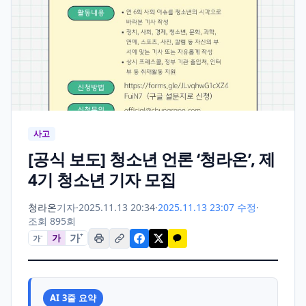
사고
[공식 보도] 청소년 언론 ‘청라온’, 제
4기 청소년 기자 모집
청라온
기자
·
2025.11.13 20:34
·
2025.11.13 23:07 수정
·
조회 895회
가
+
가
가
−
AI 3줄 요약