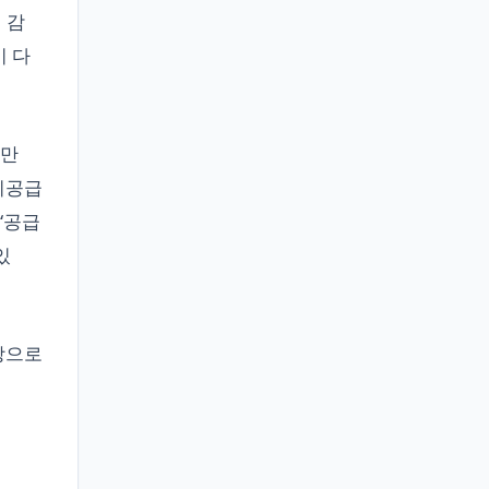
 감
이 다
0만
미공급
“공급
있
상으로