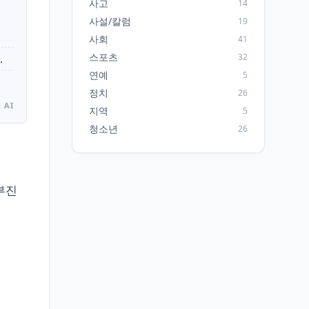
사고
14
사설/칼럼
19
사회
41
스포츠
32
.
연예
5
정치
26
 AI
지역
5
청소년
26
부진