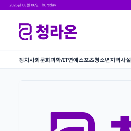
2026년 08월 06일 Thursday
정치
사회
문화
과학/IT
연예
스포츠
청소년
지역
사설