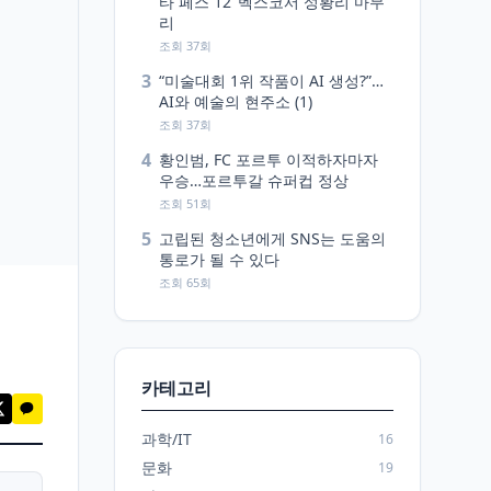
타 페스 12’ 벡스코서 성황리 마무
리
조회 37회
3
“미술대회 1위 작품이 AI 생성?”…
AI와 예술의 현주소 (1)
조회 37회
4
황인범, FC 포르투 이적하자마자
우승…포르투갈 슈퍼컵 정상
조회 51회
5
고립된 청소년에게 SNS는 도움의
통로가 될 수 있다
조회 65회
카테고리
과학/IT
16
문화
19