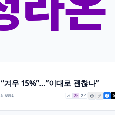
“겨우 15%”…”이대로 괜찮나”
가
+
회 855회
가
가
−