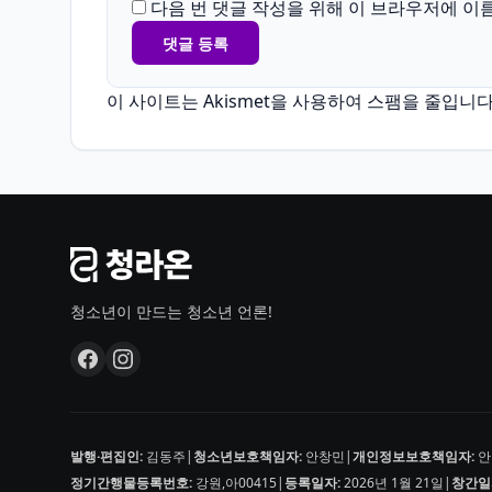
다음 번 댓글 작성을 위해 이 브라우저에 이
이 사이트는 Akismet을 사용하여 스팸을 줄입니다
청소년이 만드는 청소년 언론!
발행·편집인:
김동주
|
청소년보호책임자:
안창민
|
개인정보보호책임자:
안
정기간행물등록번호:
강원,아00415
|
등록일자:
2026년 1월 21일
|
창간일