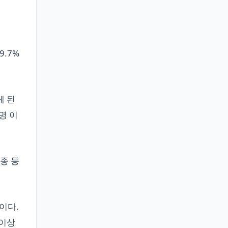
9.7%
게 된
 명 이
종 동
이다.
 이상