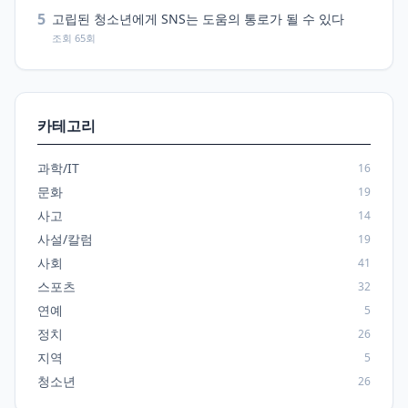
5
고립된 청소년에게 SNS는 도움의 통로가 될 수 있다
조회 65회
카테고리
과학/IT
16
문화
19
사고
14
사설/칼럼
19
사회
41
스포츠
32
연예
5
정치
26
지역
5
청소년
26