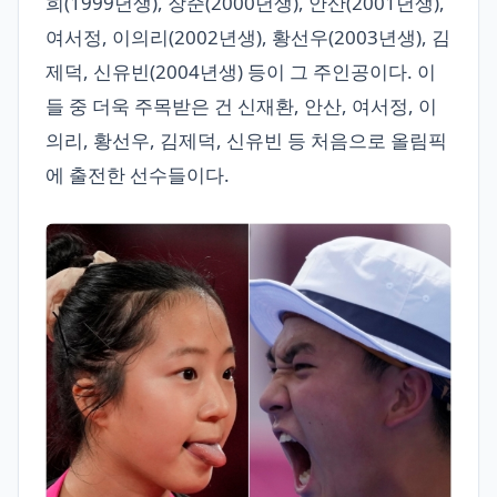
희(1999년생), 장준(2000년생), 안산(2001년생),
여서정, 이의리(2002년생), 황선우(2003년생), 김
제덕, 신유빈(2004년생) 등이 그 주인공이다. 이
들 중 더욱 주목받은 건 신재환, 안산, 여서정, 이
의리, 황선우, 김제덕, 신유빈 등 처음으로 올림픽
에 출전한 선수들이다.