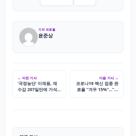
기자 프로필
윤준상
← 이전 기사
다음 기사 →
‘국정농단’ 이재용, 재
코로나19 백신 접종 완
수감 207일만에 가석
료율 “겨우 15%”…”이
방
대로 괜찮나”