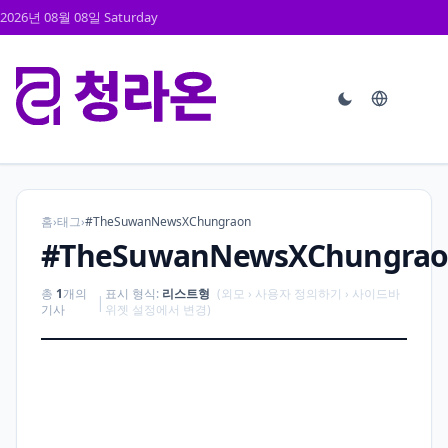
2026년 08월 08일 Saturday
홈
›
태그
›
#TheSuwanNewsXChungraon
#TheSuwanNewsXChungra
총
1
개의
표시 형식:
리스트형
(외모 › 사용자 정의하기 › 사이드바
|
기사
위젯 설정에서 변경)