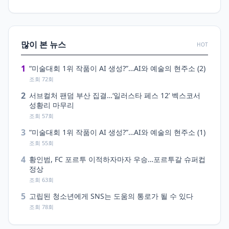
많이 본 뉴스
HOT
1
“미술대회 1위 작품이 AI 생성?”…AI와 예술의 현주소 (2)
조회 72회
2
서브컬처 팬덤 부산 집결…‘일러스타 페스 12’ 벡스코서
성황리 마무리
조회 57회
3
“미술대회 1위 작품이 AI 생성?”…AI와 예술의 현주소 (1)
조회 55회
4
황인범, FC 포르투 이적하자마자 우승…포르투갈 슈퍼컵
정상
조회 63회
5
고립된 청소년에게 SNS는 도움의 통로가 될 수 있다
조회 78회