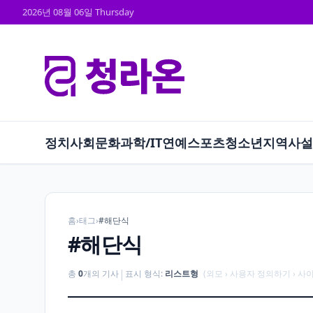
2026년 08월 06일 Thursday
정치
사회
문화
과학/IT
연예
스포츠
청소년
지역
사설
홈
›
태그
›
#해단식
#해단식
|
총
0
개의 기사
표시 형식:
리스트형
(외모 › 사용자 정의하기 › 