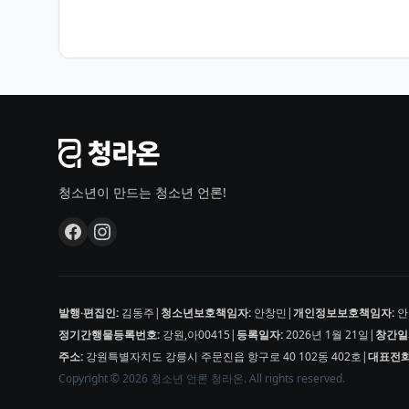
청소년이 만드는 청소년 언론!
발행·편집인:
김동주
|
청소년보호책임자:
안창민
|
개인정보보호책임자:
안
정기간행물등록번호:
강원,아00415
|
등록일자:
2026년 1월 21일
|
창간일
주소:
강원특별자치도 강릉시 주문진읍 항구로 40 102동 402호
|
대표전화
Copyright © 2026 청소년 언론 청라온. All rights reserved.