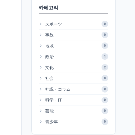
카테고리
スポーツ
0
事故
0
地域
0
政治
1
文化
2
社会
0
社説・コラム
0
科学・IT
0
芸能
0
青少年
0