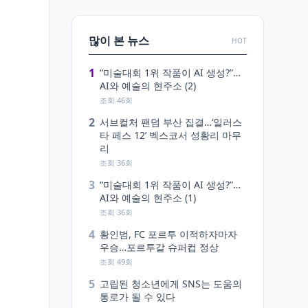
많이 본 뉴스
HOT
1
“미술대회 1위 작품이 AI 생성?”…
AI와 예술의 현주소 (2)
조회 46회
2
서브컬처 팬덤 부산 집결…‘일러스
타 페스 12’ 벡스코서 성황리 마무
리
조회 36회
3
“미술대회 1위 작품이 AI 생성?”…
AI와 예술의 현주소 (1)
조회 36회
4
황인범, FC 포르투 이적하자마자
우승…포르투갈 슈퍼컵 정상
조회 49회
5
고립된 청소년에게 SNS는 도움의
통로가 될 수 있다