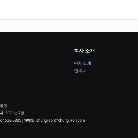
회사 소개
단체소개
연락처
창민
자:
2021년 7월
:
1533-5835
|
이메일:
chungraon@chungraon.com