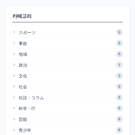
카테고리
スポーツ
0
事故
0
地域
0
政治
1
文化
2
社会
0
社説・コラム
0
科学・IT
0
芸能
0
青少年
0