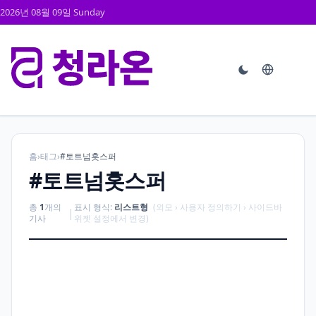
2026년 08월 09일 Sunday
홈
›
태그
›
#토트넘홋스퍼
#토트넘홋스퍼
총
1
개의
표시 형식:
리스트형
(외모 › 사용자 정의하기 › 사이드바
|
기사
위젯 설정에서 변경)