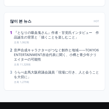
많이 본 뉴스
HOT
1
『となりの吸血鬼さん』作者・甘党氏インタビュー 作
品誕生の背景と「描くことを楽しむこと」
조회 1,062회
2
音声合成キャラクターがつなぐ創作と地域――TOKYO6
ENTERTAINMENT赤迫代表に聞く、小樽と青少年クリ
エイターの可能性
조회 11,328회
3
うらべ走馬大阪府議会議員「現場に行き、人と会うこと
を大切に」
조회 1,279회