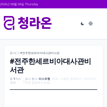
2026년 08월 06일 Thursday
홈
›
태그
›
#전주한세르비아대사관비서관
#전주한세르비아대사관비
서관
총
1
개의
표시 형식:
리스트형
(외모 › 사용자 정의하기 › 사이드바
|
기사
위젯 설정에서 변경)