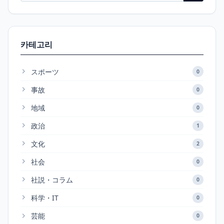
카테고리
スポーツ
0
事故
0
地域
0
政治
1
文化
2
社会
0
社説・コラム
0
科学・IT
0
芸能
0