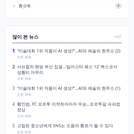
青少年
0
많이 본 뉴스
HOT
1
“미술대회 1위 작품이 AI 생성?”…AI와 예술의 현주소 (2)
조회 46회
2
서브컬처 팬덤 부산 집결…‘일러스타 페스 12’ 벡스코서
성황리 마무리
조회 36회
3
“미술대회 1위 작품이 AI 생성?”…AI와 예술의 현주소 (1)
조회 36회
4
황인범, FC 포르투 이적하자마자 우승…포르투갈 슈퍼컵
정상
조회 49회
5
고립된 청소년에게 SNS는 도움의 통로가 될 수 있다
조회 64회