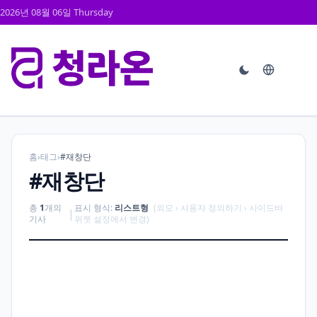
2026년 08월 06일 Thursday
홈
›
태그
›
#재창단
#재창단
총
1
개의
표시 형식:
리스트형
(외모 › 사용자 정의하기 › 사이드바
|
기사
위젯 설정에서 변경)