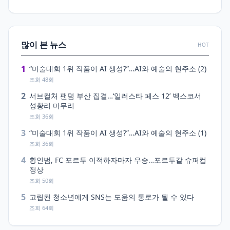
많이 본 뉴스
HOT
1
“미술대회 1위 작품이 AI 생성?”…AI와 예술의 현주소 (2)
조회 48회
2
서브컬처 팬덤 부산 집결…‘일러스타 페스 12’ 벡스코서
성황리 마무리
조회 36회
3
“미술대회 1위 작품이 AI 생성?”…AI와 예술의 현주소 (1)
조회 36회
4
황인범, FC 포르투 이적하자마자 우승…포르투갈 슈퍼컵
정상
조회 50회
5
고립된 청소년에게 SNS는 도움의 통로가 될 수 있다
조회 64회