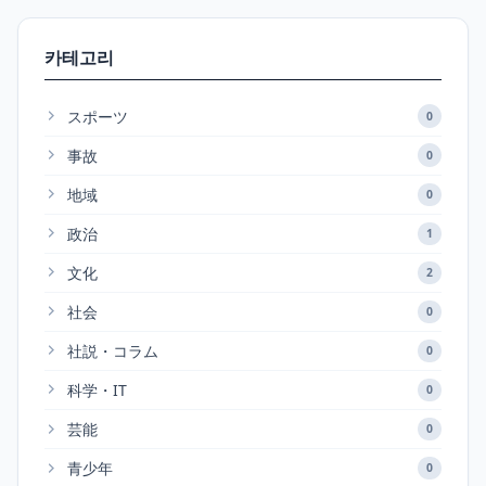
카테고리
スポーツ
0
事故
0
地域
0
政治
1
文化
2
社会
0
社説・コラム
0
科学・IT
0
芸能
0
青少年
0