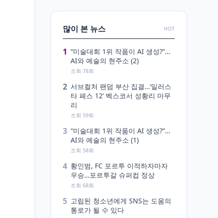
많이 본 뉴스
HOT
1
“미술대회 1위 작품이 AI 생성?”…
AI와 예술의 현주소 (2)
조회 78회
2
서브컬처 팬덤 부산 집결…‘일러스
타 페스 12’ 벡스코서 성황리 마무
리
조회 59회
3
“미술대회 1위 작품이 AI 생성?”…
AI와 예술의 현주소 (1)
조회 58회
4
황인범, FC 포르투 이적하자마자
우승…포르투갈 슈퍼컵 정상
조회 68회
5
고립된 청소년에게 SNS는 도움의
통로가 될 수 있다