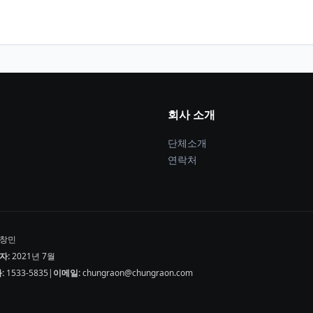
회사 소개
단체소개
연락처
창민
자:
2021년 7월
:
1533-5835
|
이메일:
chungraon@chungraon.com