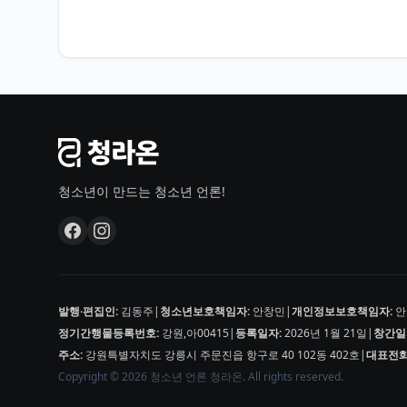
청소년이 만드는 청소년 언론!
발행·편집인:
김동주
|
청소년보호책임자:
안창민
|
개인정보보호책임자:
안
정기간행물등록번호:
강원,아00415
|
등록일자:
2026년 1월 21일
|
창간일
주소:
강원특별자치도 강릉시 주문진읍 항구로 40 102동 402호
|
대표전화
Copyright © 2026 청소년 언론 청라온. All rights reserved.