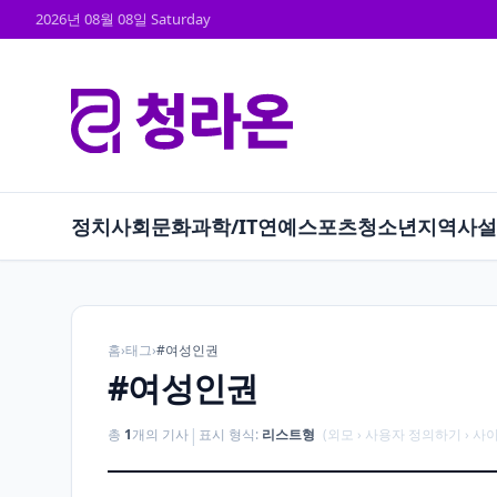
2026년 08월 08일 Saturday
정치
사회
문화
과학/IT
연예
스포츠
청소년
지역
사설
홈
›
태그
›
#여성인권
#여성인권
|
총
1
개의 기사
표시 형식:
리스트형
(외모 › 사용자 정의하기 › 