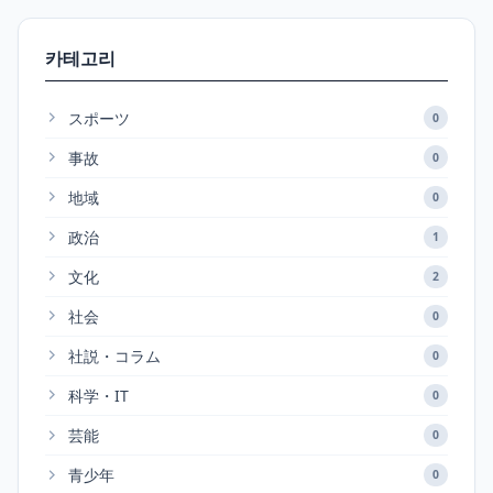
카테고리
スポーツ
0
事故
0
地域
0
政治
1
文化
2
社会
0
社説・コラム
0
科学・IT
0
芸能
0
青少年
0