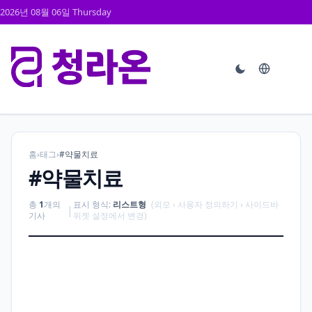
2026년 08월 06일 Thursday
홈
›
태그
›
#약물치료
#약물치료
총
1
개의
표시 형식:
리스트형
(외모 › 사용자 정의하기 › 사이드바
|
기사
위젯 설정에서 변경)