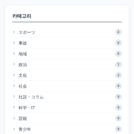
카테고리
スポーツ
0
事故
0
地域
0
政治
1
文化
2
社会
0
社説・コラム
0
科学・IT
0
芸能
0
青少年
0