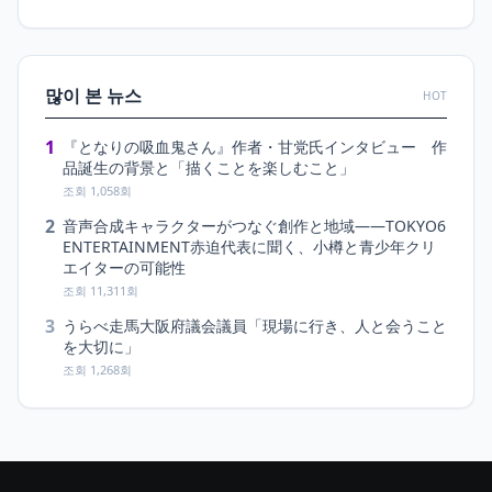
많이 본 뉴스
HOT
1
『となりの吸血鬼さん』作者・甘党氏インタビュー 作
品誕生の背景と「描くことを楽しむこと」
조회 1,058회
2
音声合成キャラクターがつなぐ創作と地域――TOKYO6
ENTERTAINMENT赤迫代表に聞く、小樽と青少年クリ
エイターの可能性
조회 11,311회
3
うらべ走馬大阪府議会議員「現場に行き、人と会うこと
を大切に」
조회 1,268회