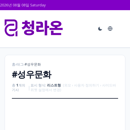
2026년 08월 08일 Saturday
홈
›
태그
›
#성우문화
#성우문화
총
1
개의
표시 형식:
리스트형
(외모 › 사용자 정의하기 › 사이드바
|
기사
위젯 설정에서 변경)