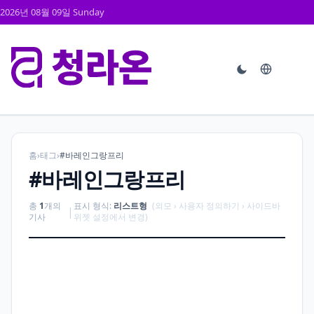
2026년 08월 09일 Sunday
홈
›
태그
›
#바레인그랑프리
#바레인그랑프리
총
1
개의
표시 형식:
리스트형
(외모 › 사용자 정의하기 › 사이드바
|
기사
위젯 설정에서 변경)