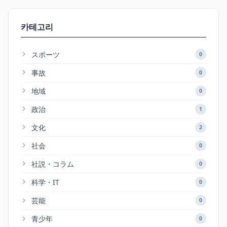
카테고리
スポーツ
0
事故
0
地域
0
政治
1
文化
2
社会
0
社説・コラム
0
科学・IT
0
芸能
0
青少年
0