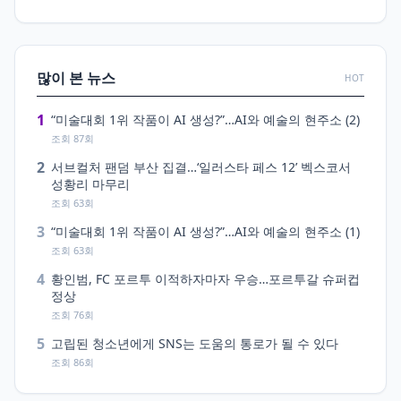
많이 본 뉴스
HOT
1
“미술대회 1위 작품이 AI 생성?”…AI와 예술의 현주소 (2)
조회 87회
2
서브컬처 팬덤 부산 집결…‘일러스타 페스 12’ 벡스코서
성황리 마무리
조회 63회
3
“미술대회 1위 작품이 AI 생성?”…AI와 예술의 현주소 (1)
조회 63회
4
황인범, FC 포르투 이적하자마자 우승…포르투갈 슈퍼컵
정상
조회 76회
5
고립된 청소년에게 SNS는 도움의 통로가 될 수 있다
조회 86회