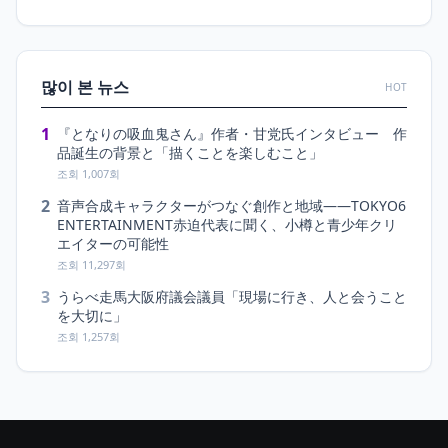
많이 본 뉴스
HOT
1
『となりの吸血鬼さん』作者・甘党氏インタビュー 作
品誕生の背景と「描くことを楽しむこと」
조회 1,007회
2
音声合成キャラクターがつなぐ創作と地域――TOKYO6
ENTERTAINMENT赤迫代表に聞く、小樽と青少年クリ
エイターの可能性
조회 11,297회
3
うらべ走馬大阪府議会議員「現場に行き、人と会うこと
を大切に」
조회 1,257회