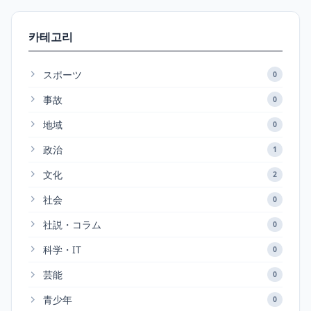
카테고리
スポーツ
0
事故
0
地域
0
政治
1
文化
2
社会
0
社説・コラム
0
科学・IT
0
芸能
0
青少年
0