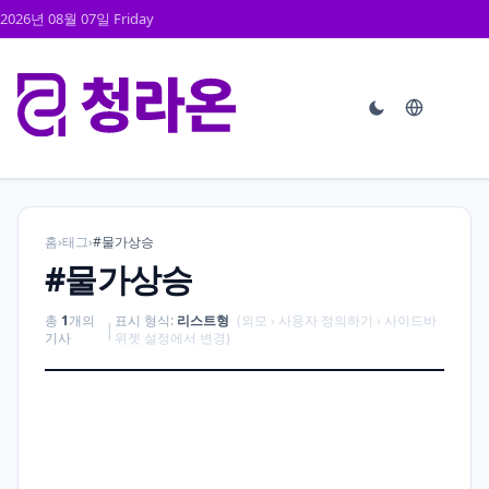
2026년 08월 07일 Friday
홈
›
태그
›
#물가상승
#물가상승
총
1
개의
표시 형식:
리스트형
(외모 › 사용자 정의하기 › 사이드바
|
기사
위젯 설정에서 변경)