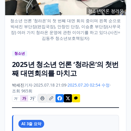
청소년 언론 '청라온'의 첫 번째 대면 회의 중이며 왼쪽 순으로
박세진 부단장(편집국장), 안창민 단장, 이승훈 부단장(사무국
장) 여러 가지 청라온 운영에 관한 이야기를 하고 있다.(사진=
김동주 청소년보호책임자)
청소년
2025년 청소년 언론 ‘청라온’의 첫번
째 대면회의를 마치고
박세진
기자
·
2025.07.18 21:09
·
2025.07.20 02:54 수정
·
조회 965회
가
+
가
가
−
AI 3줄 요약