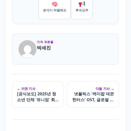
분석이 탁월해요
후속강추
기자 프로필
박세진
← 이전 기사
다음 기사 →
[공식보도] 2025년 청
넷플릭스 ‘케이팝 데몬
소년 단체 ‘유니엄’ 회
헌터스’ OST, 글로벌 차
원 모집
트 석권가상 아이돌의
노래가 현실을 넘어…
청소년들 사이서 뜨거
운 반응