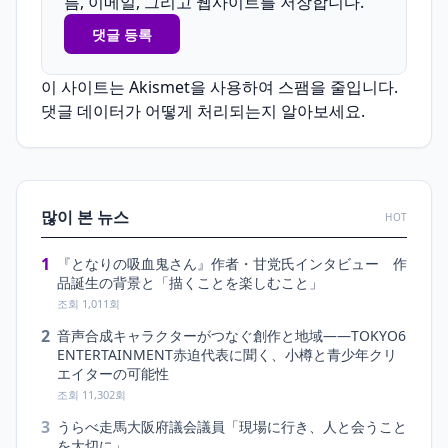
름, 이메일, 그리고 웹사이트를 저장합니다.
이 사이트는 Akismet을 사용하여 스팸을 줄입니다.
댓글 데이터가 어떻게 처리되는지 알아보세요.
많이 본 뉴스
HOT
1
『となりの吸血鬼さん』作者・甘党氏インタビュー 作
品誕生の背景と「描くことを楽しむこと」
조회 1,011회
2
音声合成キャラクターがつなぐ創作と地域――TOKYO6
ENTERTAINMENT赤迫代表に聞く、小樽と青少年クリ
エイターの可能性
조회 11,302회
3
うらべ走馬大阪府議会議員「現場に行き、人と会うこと
を大切に」