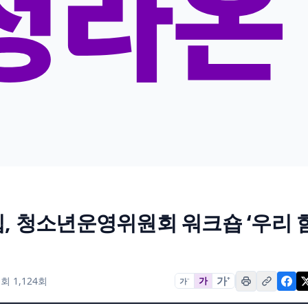
 청소년운영위원회 워크숍 ‘우리 
가
+
회 1,124회
가
가
−