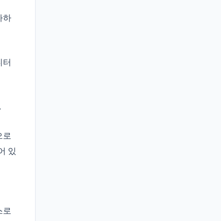
가하
니터
.
으로
어 있
스로