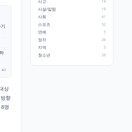
사고
14
사설/칼럼
19
사회
41
스포츠
32
하기
연예
5
정치
26
지역
5
공하
청소년
26
 AI
 대상
 방향
 8명