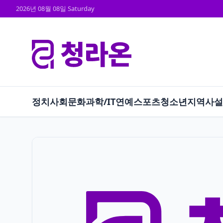
2026년 08월 08일 Saturday
정치
사회
문화
과학/IT
연예
스포츠
청소년
지역
사설