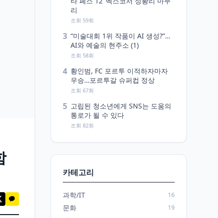
타 페스 12’ 벡스코서 성황리 마무
리
조회 59회
3
“미술대회 1위 작품이 AI 생성?”…
AI와 예술의 현주소 (1)
조회 58회
4
황인범, FC 포르투 이적하자마자
우승…포르투갈 슈퍼컵 정상
조회 67회
5
고립된 청소년에게 SNS는 도움의
통로가 될 수 있다
조회 82회
함
카테고리
과학/IT
16
문화
19