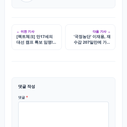
← 이전 기사
다음 기사 →
[팩트체크] 만17세의
‘국정농단’ 이재용, 재
대선 캠프 특보 임명!
수감 207일만에 가석
현행법 위반인가?
방
댓글 작성
댓글
*