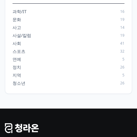
과학/IT
16
문화
19
사고
14
사설/칼럼
19
사회
41
스포츠
32
연예
5
정치
26
지역
5
청소년
26