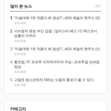
많이 본 뉴스
HOT
1
“미술대회 1위 작품이 AI 생성?”…AI와 예술의 현주소 (2)
조회 69회
2
서브컬처 팬덤 부산 집결…‘일러스타 페스 12’ 벡스코서
성황리 마무리
조회 52회
3
“미술대회 1위 작품이 AI 생성?”…AI와 예술의 현주소 (1)
조회 52회
4
황인범, FC 포르투 이적하자마자 우승…포르투갈 슈퍼컵
정상
조회 58회
5
고립된 청소년에게 SNS는 도움의 통로가 될 수 있다
조회 73회
카테고리