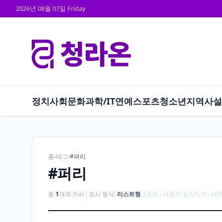
2026년 08월 07일 Friday
정치
사회
문화
과학/IT
연예
스포츠
청소년
지역
사설
홈
›
태그
›
#퍼리
#퍼리
|
총
1
개의 기사
표시 형식:
리스트형
(외모 › 사용자 정의하기 › 