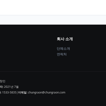
회사 소개
단체소개
연락처
창민
자:
2021년 7월
:
1533-5835
|
이메일:
chungraon@chungraon.com