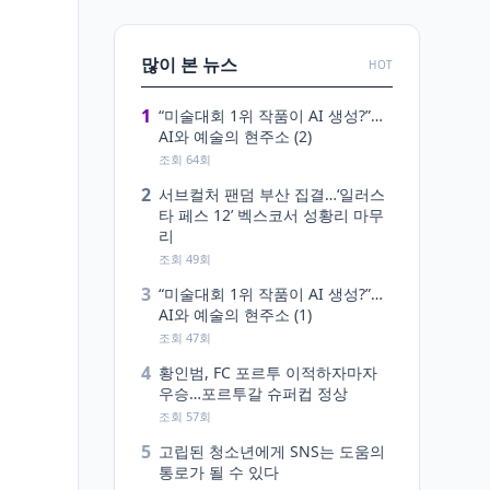
많이 본 뉴스
HOT
1
“미술대회 1위 작품이 AI 생성?”…
AI와 예술의 현주소 (2)
조회 64회
2
서브컬처 팬덤 부산 집결…‘일러스
타 페스 12’ 벡스코서 성황리 마무
리
조회 49회
3
“미술대회 1위 작품이 AI 생성?”…
AI와 예술의 현주소 (1)
조회 47회
4
황인범, FC 포르투 이적하자마자
우승…포르투갈 슈퍼컵 정상
조회 57회
5
고립된 청소년에게 SNS는 도움의
통로가 될 수 있다