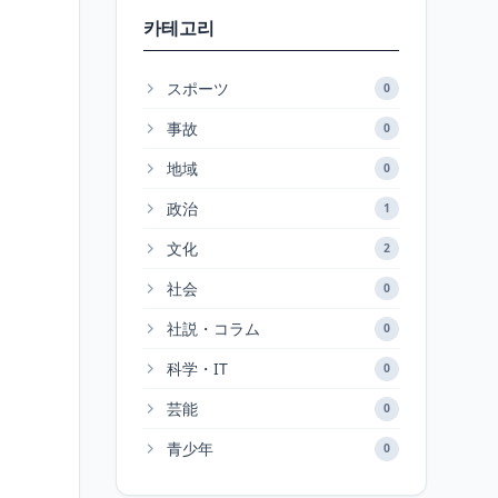
카테고리
スポーツ
0
事故
0
地域
0
政治
1
文化
2
社会
0
社説・コラム
0
科学・IT
0
芸能
0
青少年
0