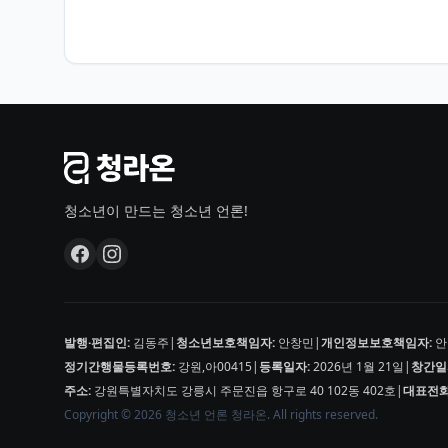
청소년이 만드는 청소년 언론!
발행·편집인:
김동주
|
청소년보호책임자:
안창민
|
개인정보보호책임자:
안
정기간행물등록번호:
강원,아00415
|
등록일자:
2026년 1월 21일
|
창간일
주소:
강원특별자치도 강릉시 주문진읍 항구로 40 102동 402호
|
대표전화
Copyright © 2026 청소년 언론 청라온. All rights reserved.