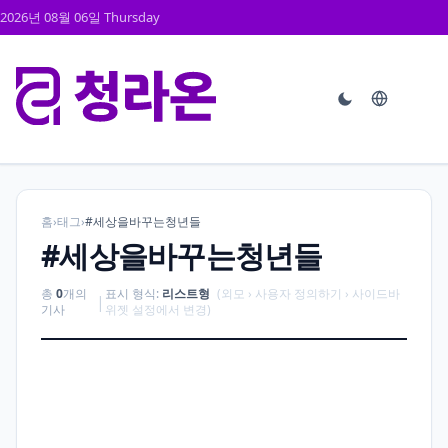
2026년 08월 06일 Thursday
홈
›
태그
›
#세상을바꾸는청년들
#세상을바꾸는청년들
총
0
개의
표시 형식:
리스트형
(외모 › 사용자 정의하기 › 사이드바
|
기사
위젯 설정에서 변경)