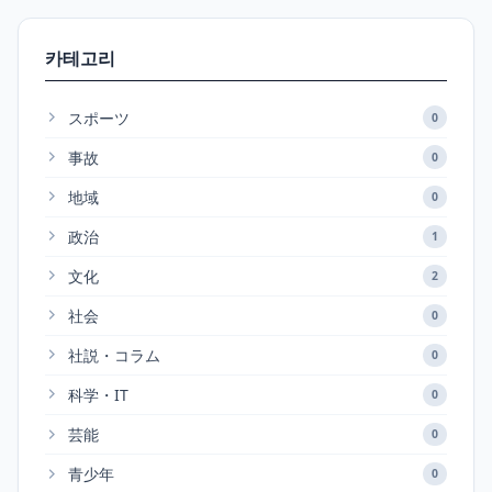
카테고리
スポーツ
0
事故
0
地域
0
政治
1
文化
2
社会
0
社説・コラム
0
科学・IT
0
芸能
0
青少年
0