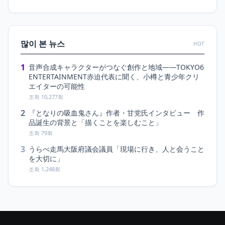
많이 본 뉴스
HOT
1
音声合成キャラクターがつなぐ創作と地域――TOKYO6
ENTERTAINMENT赤迫代表に聞く、小樽と青少年クリ
エイターの可能性
조회 10,277회
2
『となりの吸血鬼さん』作者・甘党氏インタビュー 作
品誕生の背景と「描くことを楽しむこと」
조회 79회
3
うらべ走馬大阪府議会議員「現場に行き、人と会うこと
を大切に」
조회 1,248회