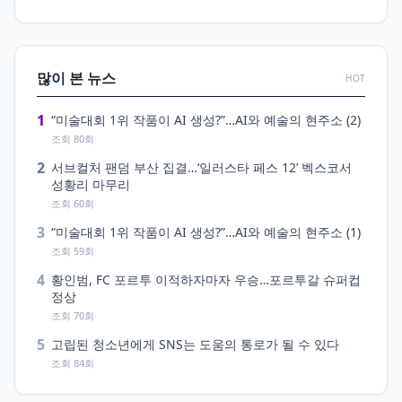
많이 본 뉴스
HOT
1
“미술대회 1위 작품이 AI 생성?”…AI와 예술의 현주소 (2)
조회 80회
2
서브컬처 팬덤 부산 집결…‘일러스타 페스 12’ 벡스코서
성황리 마무리
조회 60회
3
“미술대회 1위 작품이 AI 생성?”…AI와 예술의 현주소 (1)
조회 59회
4
황인범, FC 포르투 이적하자마자 우승…포르투갈 슈퍼컵
정상
조회 70회
5
고립된 청소년에게 SNS는 도움의 통로가 될 수 있다
조회 84회