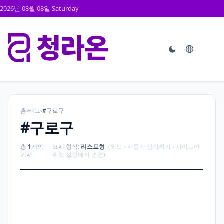
2026년 08월 08일 Saturday
홈
›
태그
›
#구로구
#구로구
총
1
개의
표시 형식:
리스트형
(외모 › 사용자 정의하기 › 사이드바
|
기사
위젯 설정에서 변경)