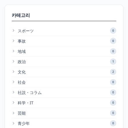
카테고리
スポーツ
0
事故
0
地域
0
政治
1
文化
2
社会
0
社説・コラム
0
科学・IT
0
芸能
0
青少年
0