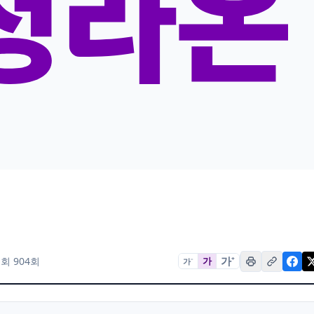
가
+
회 904회
가
가
−