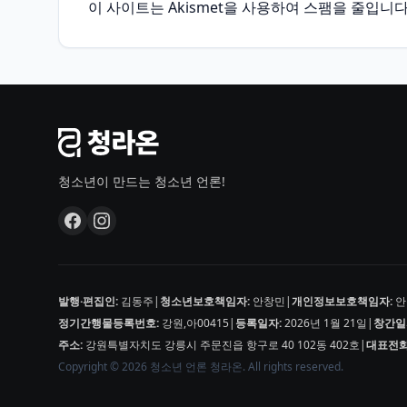
이 사이트는 Akismet을 사용하여 스팸을 줄입니다
청소년이 만드는 청소년 언론!
발행·편집인:
김동주
|
청소년보호책임자:
안창민
|
개인정보보호책임자:
안
정기간행물등록번호:
강원,아00415
|
등록일자:
2026년 1월 21일
|
창간일
주소:
강원특별자치도 강릉시 주문진읍 항구로 40 102동 402호
|
대표전화
Copyright © 2026 청소년 언론 청라온. All rights reserved.