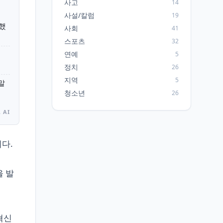
사고
14
사설/칼럼
19
표했
사회
41
스포츠
32
이
연예
5
정치
26
지역
5
말
청소년
26
 AI
다.
을 발
혁신