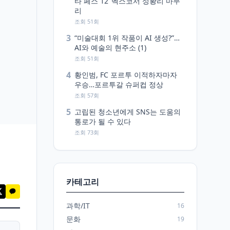
타 페스 12’ 벡스코서 성황리 마무
리
조회 51회
3
“미술대회 1위 작품이 AI 생성?”…
AI와 예술의 현주소 (1)
조회 51회
4
황인범, FC 포르투 이적하자마자
우승…포르투갈 슈퍼컵 정상
조회 57회
5
고립된 청소년에게 SNS는 도움의
통로가 될 수 있다
조회 73회
카테고리
과학/IT
16
문화
19