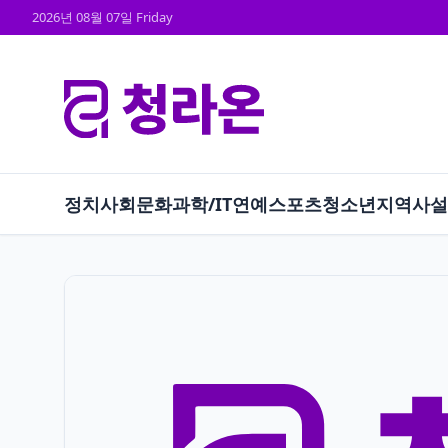
2026년 08월 07일 Friday
정치
사회
문화
과학/IT
연예
스포츠
청소년
지역
사설