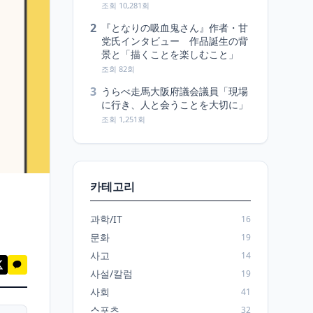
조회 10,281회
2
『となりの吸血鬼さん』作者・甘
党氏インタビュー 作品誕生の背
景と「描くことを楽しむこと」
조회 82회
3
うらべ走馬大阪府議会議員「現場
に行き、人と会うことを大切に」
조회 1,251회
카테고리
과학/IT
16
문화
19
사고
14
사설/칼럼
19
사회
41
스포츠
32