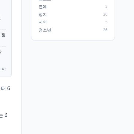
연예
5
정치
26
월
지역
5
청소년
26
 청
작
 AI
터 6
 6