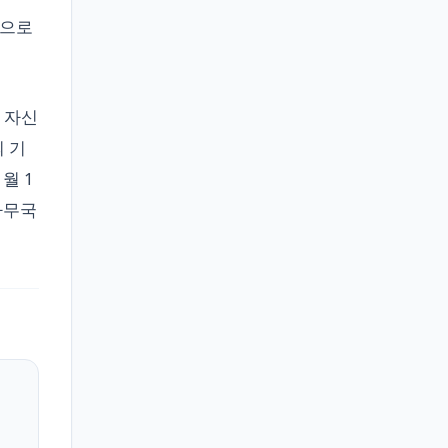
함으로
 자신
의 기
월 1
사무국