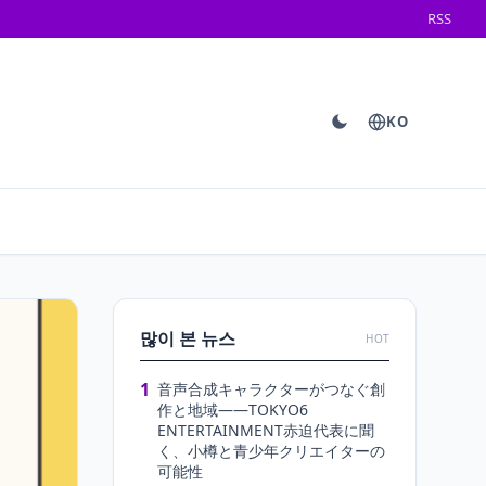
RSS
KO
많이 본 뉴스
HOT
1
音声合成キャラクターがつなぐ創
作と地域――TOKYO6
ENTERTAINMENT赤迫代表に聞
く、小樽と青少年クリエイターの
可能性