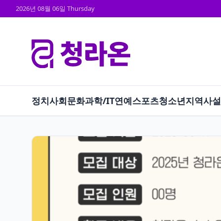
2026년 08월 06일 Thursday
정치
사회
문화
과학/IT
연예
스포츠
청소년
지역
사설