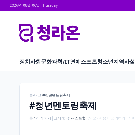
2026년 08월 06일 Thursday
정치
사회
문화
과학/IT
연예
스포츠
청소년
지역
사설
홈
›
태그
›
#청년멘토링축제
#청년멘토링축제
|
총
1
개의 기사
표시 형식:
리스트형
(외모 › 사용자 정의하기 › 