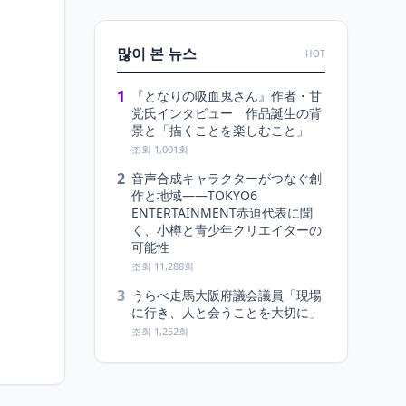
많이 본 뉴스
HOT
1
『となりの吸血鬼さん』作者・甘
党氏インタビュー 作品誕生の背
景と「描くことを楽しむこと」
조회 1,001회
2
音声合成キャラクターがつなぐ創
作と地域――TOKYO6
ENTERTAINMENT赤迫代表に聞
く、小樽と青少年クリエイターの
可能性
조회 11,288회
3
うらべ走馬大阪府議会議員「現場
に行き、人と会うことを大切に」
조회 1,252회