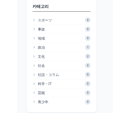
카테고리
スポーツ
0
事故
0
地域
0
政治
1
文化
2
社会
0
社説・コラム
0
科学・IT
0
芸能
0
青少年
0