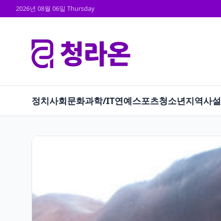
2026년 08월 06일 Thursday
정치
사회
문화
과학/IT
연예
스포츠
청소년
지역
사설