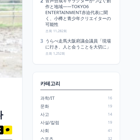
2
音声合成キャラクターがつなぐ創
作と地域――TOKYO6
ENTERTAINMENT赤迫代表に聞
く、小樽と青少年クリエイターの
可能性
조회 11,282회
3
うらべ走馬大阪府議会議員「現場
に行き、人と会うことを大切に」
조회 1,252회
카테고리
과학/IT
16
문화
19
다
사고
14
사설/칼럼
19
사회
41
스포츠
32