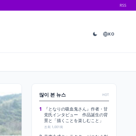
RSS
KO
많이 본 뉴스
HOT
1
『となりの吸血鬼さん』作者・甘
党氏インタビュー 作品誕生の背
景と「描くことを楽しむこと」
조회 1,001회