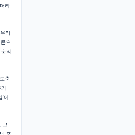
지더라
 우라
이콘으
행운의
 도축
주가
임’이
 그
닝 포