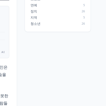
연예
5
정치
26
지역
5
청소년
26
 AI
원인은
숨을
 못한
사람들