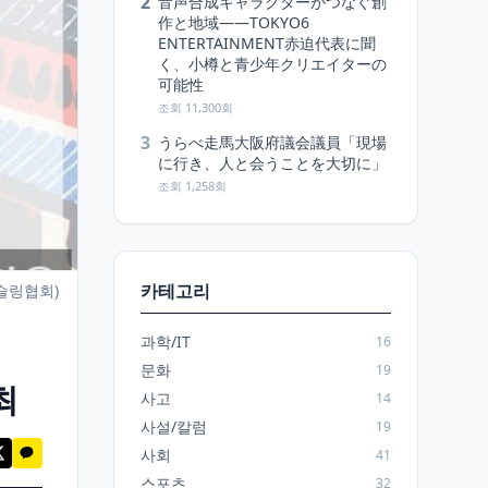
2
音声合成キャラクターがつなぐ創
作と地域――TOKYO6
ENTERTAINMENT赤迫代表に聞
く、小樽と青少年クリエイターの
可能性
조회 11,300회
3
うらべ走馬大阪府議会議員「現場
に行き、人と会うことを大切に」
조회 1,258회
카테고리
슬링협회)
과학/IT
16
문화
19
최
사고
14
사설/칼럼
19
사회
41
스포츠
32