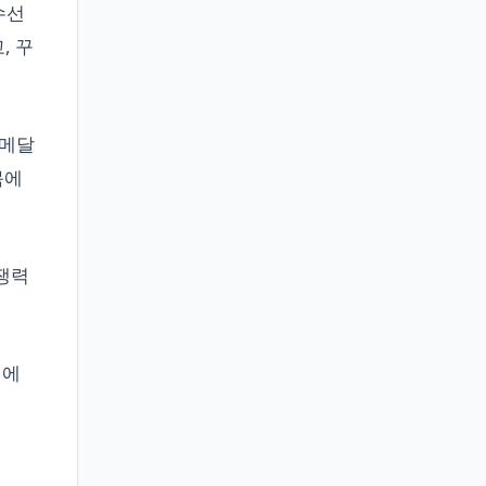
수선
, 꾸
금메달
목에
쟁력
련에