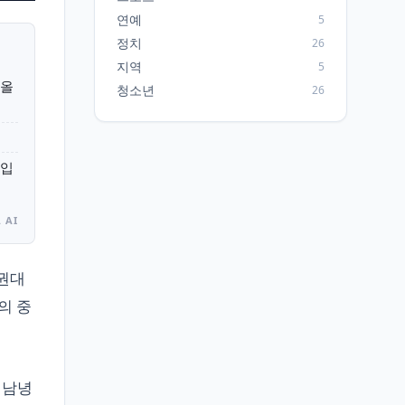
연예
5
정치
26
지역
5
 올
청소년
26
 입
 AI
수권대
의 중
 남녕