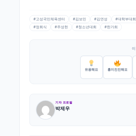
#고성국민체육센터
#김보민
#김연성
#대학부대회
#정회식
#주성헌
#청소년대회
#한가희
이
유용해요
흥미진진해요
기자 프로필
박제우