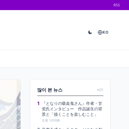
RSS
KO
많이 본 뉴스
HOT
1
『となりの吸血鬼さん』作者・甘
党氏インタビュー 作品誕生の背
景と「描くことを楽しむこと」
조회 1,010회