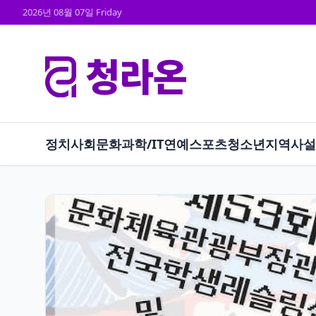
2026년 08월 07일 Friday
정치
사회
문화
과학/IT
연예
스포츠
청소년
지역
사설