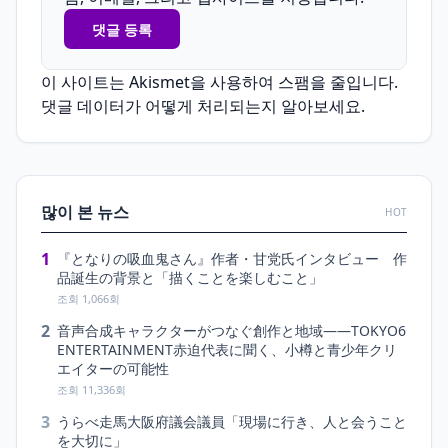
이 사이트는 Akismet을 사용하여 스팸을 줄입니다.
댓글 데이터가 어떻게 처리되는지 알아보세요.
많이 본 뉴스
HOT
1
『となりの吸血鬼さん』作者・甘党氏インタビュー 作
品誕生の背景と「描くことを楽しむこと」
조회 1,066회
2
音声合成キャラクターがつなぐ創作と地域――TOKYO6
ENTERTAINMENT赤迫代表に聞く、小樽と青少年クリ
エイターの可能性
조회 11,336회
3
うらべ走馬大阪府議会議員「現場に行き、人と会うこと
を大切に」