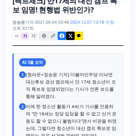
[팩트체크] 만17세의 대선 캠프 특
보 임명! 현행법 위반인가?
정승윤
기자
·
2021.08.04 03:48
·
2024.12.07 13:18 수정
·
조회 927회
가
+
가
가
−
AI 3줄 요약
[청라온=정승윤 기자] 더불어민주당 이낙연
1
대선후보 경선 캠프에서 만 17세 청소년이 조
직 특보로 임명되었다는 기사가 언론 보도를
통해 알려졌다.
이에 한 청소년 활동가 A씨가 기사를 인용하
2
며 “만 18세는 정당 입당을 할 수 없고 선거 운
동도 할 수 없으니 불법이다”면서 비판을 하였
는데, 그렇다면 청소년이 대선 캠프 특보로 임
명되는 것은 선거법 위반인 것일까?